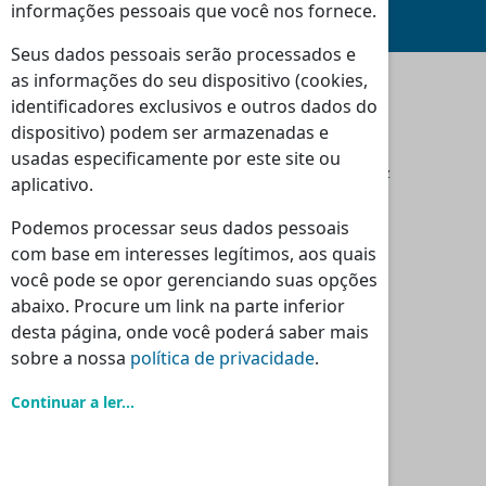
(Consulte Condições
)
informações pessoais que você nos fornece.
Seus dados pessoais serão processados e
as informações do seu dispositivo (cookies,
identificadores exclusivos e outros dados do
Moradas
dispositivo) podem ser armazenadas e
Loja Massamá:
usadas especificamente por este site ou
Rua Indústrias 46-48 Massamá 2745-838 Queluz
aplicativo.
Loja Torres Vedras:
Rua dos Polomes 2C, 2560-321 Torres Vedras
Podemos processar seus dados pessoais
com base em interesses legítimos, aos quais
Horário
você pode se opor gerenciando suas opções
Seg - Sex:
Sáb - Dom - Feriados:
abaixo. Procure um link na parte inferior
09:00 - 13:00
Encerrado
desta página, onde você poderá saber mais
14:30 - 18:30
sobre a nossa
política de privacidade
.
Continuar a ler...
Contactos
Tlf.:
(+351) 214 395 580
Tlm.:
(+351) 964 524 720
E-mail.:
geral@nr-lda.pt