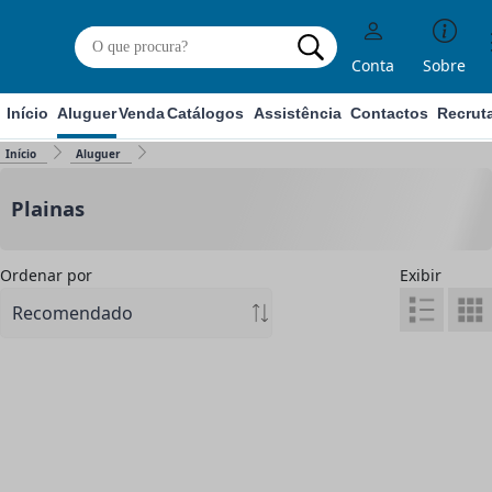
Conta
Sobre
Início
Aluguer
Venda
Catálogos
Assistência
Contactos
Recrut
Início
Aluguer
Plainas
Ordenar por
Exibir