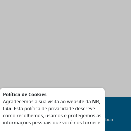
Política de Cookies
Agradecemos a sua visita ao website da
NR,
Lda
. Esta política de privacidade descreve
como recolhemos, usamos e protegemos as
Transporte
Gratuito
na área da Grande Lisboa
informações pessoais que você nos fornece.
(Consulte Condições
)