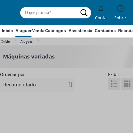
Conta
Sobre
Início
Aluguer
Venda
Catálogos
Assistência
Contactos
Recrut
Início
Aluguer
Máquinas variadas
Ordenar por
Exibir