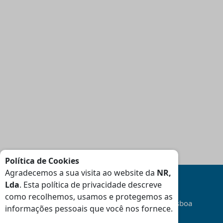
Política de Cookies
Agradecemos a sua visita ao website da
NR,
Lda
. Esta política de privacidade descreve
como recolhemos, usamos e protegemos as
Transporte
Gratuito
na área da Grande Lisboa
informações pessoais que você nos fornece.
(Consulte Condições
)